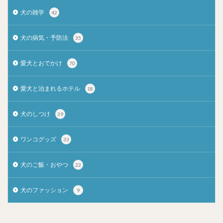
犬の雑学
42
犬の病気・予防法
35
愛犬とおでかけ
70
愛犬と泊まれるホテル
18
犬のしつけ
39
ワンコグッズ
33
犬のご飯・おやつ
22
犬のファッション
9