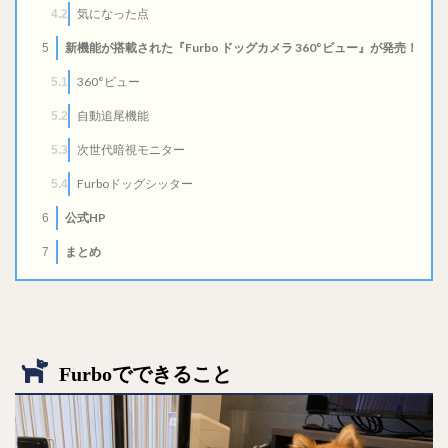
気になった点
4.2
新機能が搭載された『Furbo ドッグカメラ 360°ビュー』が発売！
5
360°ビュー
5.1
自動追尾機能
5.2
次世代暗視モニター
5.3
Furboドッグシッター
5.4
公式HP
6
まとめ
7
Furboでできること