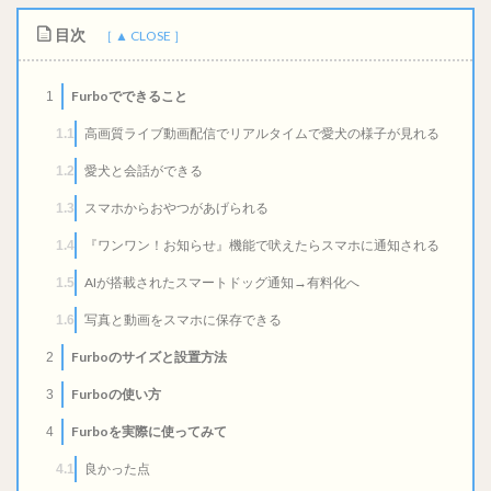
目次
Furboでできること
1
高画質ライブ動画配信でリアルタイムで愛犬の様子が見れる
1.1
愛犬と会話ができる
1.2
スマホからおやつがあげられる
1.3
『ワンワン！お知らせ』機能で吠えたらスマホに通知される
1.4
AIが搭載されたスマートドッグ通知→有料化へ
1.5
写真と動画をスマホに保存できる
1.6
Furboのサイズと設置方法
2
Furboの使い方
3
Furboを実際に使ってみて
4
良かった点
4.1