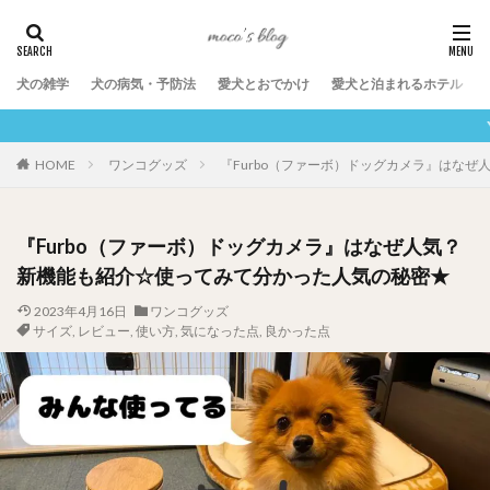
犬の雑学
犬の病気・予防法
愛犬とおでかけ
愛犬と泊まれるホテル
YouTubeチャンネルも
HOME
ワンコグッズ
『Furbo（ファーボ）ドッグカメラ』はな
『Furbo（ファーボ）ドッグカメラ』はなぜ人気？
新機能も紹介☆使ってみて分かった人気の秘密★
2023年4月16日
ワンコグッズ
サイズ
,
レビュー
,
使い方
,
気になった点
,
良かった点