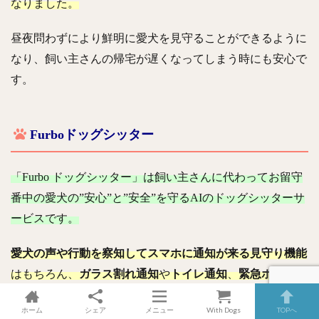
なりました。
昼夜問わずにより鮮明に愛犬を見守ることができるように
なり、飼い主さんの帰宅が遅くなってしまう時にも安心で
す。
Furboドッグシッター
「Furbo ドッグシッター」は飼い主さんに代わってお留守
番中の愛犬の”安心”と”安全”を守るAIのドッグシッターサ
ービスです。
愛犬の声や行動を察知してスマホに通知が来る見守り機能
はもちろん、
ガラス割れ通知
や
トイレ通知
、
緊急ホーム通
知
なども備えて防犯対策にも役立ちます。
ホーム
シェア
メニュー
With Dogs
TOPへ