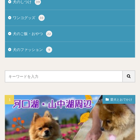
犬のしつけ
39
ワンコグッズ
33
犬のご飯・おやつ
22
犬のファッション
9
愛犬とおでかけ