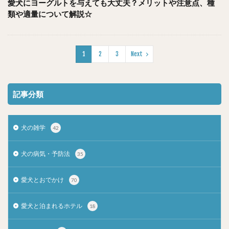
愛犬にヨーグルトを与えても大丈夫？メリットや注意点、種
類や適量について解説☆
1
2
3
Next
記事分類
犬の雑学
42
犬の病気・予防法
35
愛犬とおでかけ
70
愛犬と泊まれるホテル
18