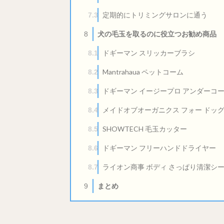
定期的にトリミングサロンに通う
7.3
犬の毛玉を取るのに役立つお勧め商品
8
ドギーマン スリッカーブラシ
8.1
Mantrahaua ペットコーム
8.2
ドギーマン イージープロ アンダーコート
8.3
メイドオブオーガニクス フォー ドッグ
8.4
SHOWTECH 毛玉カッター
8.5
ドギーマン フリーハンドドライヤー
8.6
ライオン商事 ボディ さっぱり清潔シ
8.7
まとめ
9