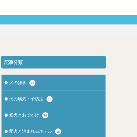
記事分類
犬の雑学
42
犬の病気・予防法
35
愛犬とおでかけ
70
愛犬と泊まれるホテル
18