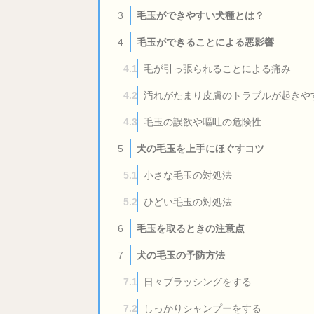
毛玉ができやすい犬種とは？
3
毛玉ができることによる悪影響
4
毛が引っ張られることによる痛み
4.1
汚れがたまり皮膚のトラブルが起きや
4.2
毛玉の誤飲や嘔吐の危険性
4.3
犬の毛玉を上手にほぐすコツ
5
小さな毛玉の対処法
5.1
ひどい毛玉の対処法
5.2
毛玉を取るときの注意点
6
犬の毛玉の予防方法
7
日々ブラッシングをする
7.1
しっかりシャンプーをする
7.2