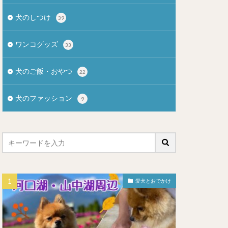
犬のしつけ
39
ワンコグッズ
33
犬のご飯・おやつ
22
犬のファッション
9
愛犬とおでかけ