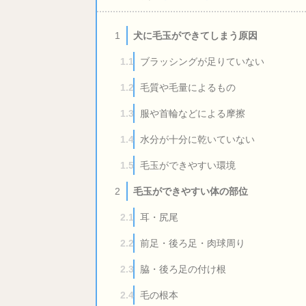
犬に毛玉ができてしまう原因
1
ブラッシングが足りていない
1.1
毛質や毛量によるもの
1.2
服や首輪などによる摩擦
1.3
水分が十分に乾いていない
1.4
毛玉ができやすい環境
1.5
毛玉ができやすい体の部位
2
耳・尻尾
2.1
前足・後ろ足・肉球周り
2.2
脇・後ろ足の付け根
2.3
毛の根本
2.4