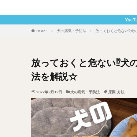
YouTubeチャンネル
HOME
犬の病気・予防法
放っておくと危ない⁉︎
放っておくと危ない⁉︎犬
法を解説☆
2022年9月19日
犬の病気・予防法
原因
,
方法