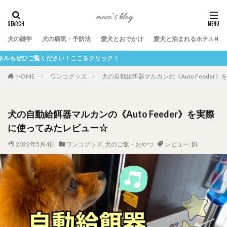
犬の雑学
犬の病気・予防法
愛犬とおでかけ
愛犬と泊まれるホテル
い！ここをクリック！
HOME
ワンコグッズ
犬の自動給餌器マルカンの《Auto Feede
犬の自動給餌器マルカンの《Auto Feeder》を実際
に使ってみたレビュー☆
2022年5月4日
ワンコグッズ
,
犬のご飯・おやつ
レビュー
,
餌