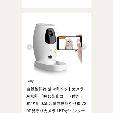
Forry
自動給餌器 猫 wifi ペットカメラ-
AI知能 「噛む防止コード付き」
猫/犬用 0.5L容量自動餌やり機 72
0P見守りカメラ LEDポインター