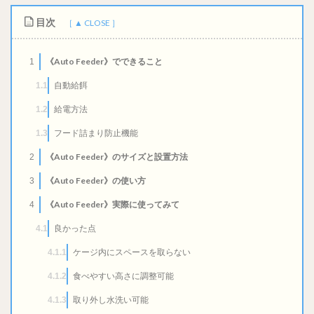
目次
《Auto Feeder》でできること
1
自動給餌
1.1
給電方法
1.2
フード詰まり防止機能
1.3
《Auto Feeder》のサイズと設置方法
2
《Auto Feeder》の使い方
3
《Auto Feeder》実際に使ってみて
4
良かった点
4.1
ケージ内にスペースを取らない
4.1.1
食べやすい高さに調整可能
4.1.2
取り外し水洗い可能
4.1.3