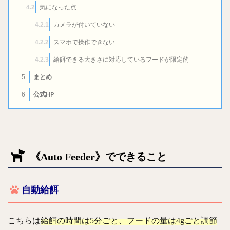
気になった点
4.2
カメラが付いていない
4.2.1
スマホで操作できない
4.2.2
給餌できる大きさに対応しているフードが限定的
4.2.3
まとめ
5
公式HP
6
《Auto Feeder》でできること
自動給餌
こちらは
給餌の時間は5分ごと、フードの量は4gごと調節