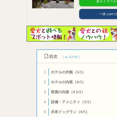
楽天トラベル
一休.com
目次
ホテルの外観（5/5）
1
ホテルの内装（4/5）
2
部屋の内装（4.5/5）
3
設備・アメニティ（5/5）
4
共有ドッグラン（4/5）
5