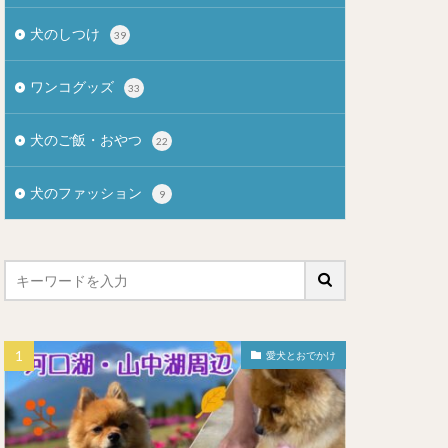
犬のしつけ
39
ワンコグッズ
33
犬のご飯・おやつ
22
犬のファッション
9
愛犬とおでかけ