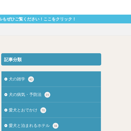
さい！ここをクリック！
記事分類
犬の雑学
42
犬の病気・予防法
35
愛犬とおでかけ
70
愛犬と泊まれるホテル
18