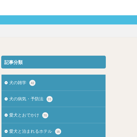
記事分類
犬の雑学
42
犬の病気・予防法
35
愛犬とおでかけ
70
愛犬と泊まれるホテル
18