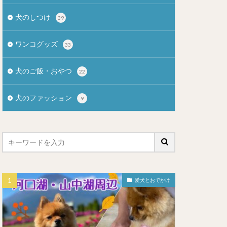
犬のしつけ
39
ワンコグッズ
33
犬のご飯・おやつ
22
犬のファッション
9
愛犬とおでかけ