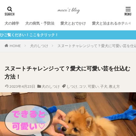
犬の雑学
犬の病気・予防法
愛犬とおでかけ
愛犬と泊まれるホテル
ック！
HOME
犬のしつけ
スヌートチャレンジって？愛犬に可愛い芸を仕
スヌートチャレンジって？愛犬に可愛い芸を仕込む
方法！
2023年4月23日
犬のしつけ
しつけ
,
コツ
,
可愛い
,
子犬
,
教え方