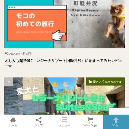
2023年8月6日
犬も人も超快適⁉︎「レジーナリゾート旧軽井沢」に泊まってみたレビュ
ー☆
愛犬と泊まれるホテル
ホーム
シェア
メニュー
With Dogs
TOPへ