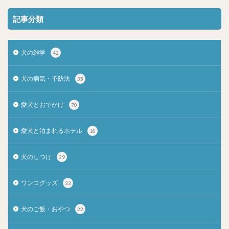
記事分類
犬の雑学
42
犬の病気・予防法
35
愛犬とおでかけ
70
愛犬と泊まれるホテル
18
犬のしつけ
39
ワンコグッズ
33
犬のご飯・おやつ
22