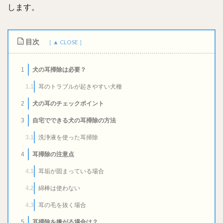
します。
目次
犬の耳掃除は必要？
1
耳のトラブルが起きやすい犬種
1.1
犬の耳のチェックポイント
2
自宅でできる犬の耳掃除の方法
3
洗浄液を使った耳掃除
3.1
耳掃除の注意点
4
耳垢が固まっている場合
4.1
綿棒は使わない
4.2
耳の毛を抜く場合
4.3
耳掃除を嫌がる場合は？
5