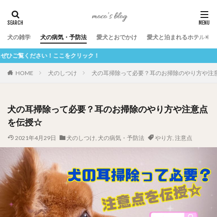
犬の雑学
犬の病気・予防法
愛犬とおでかけ
愛犬と泊まれるホテル
クリック！
HOME
犬のしつけ
犬の耳掃除って必要？耳のお掃除のやり方や注
犬の耳掃除って必要？耳のお掃除のやり方や注意点
を伝授☆
2021年4月29日
犬のしつけ
,
犬の病気・予防法
やり方
,
注意点