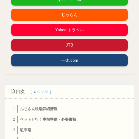
じゃらん
Yahoo!トラベル
JTB
一休.com
目次
ふじさん牧場詳細情報
1
ペットと行く事前準備・必要書類
2
駐車場
3