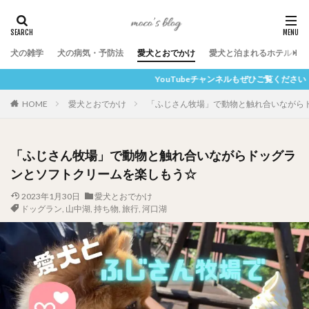
犬の雑学
犬の病気・予防法
愛犬とおでかけ
愛犬と泊まれるホテル
YouTubeチャンネルもぜひご覧ください！ここをクリック！
HOME
愛犬とおでかけ
「ふじさん牧場」で動物と触れ合いながら
「ふじさん牧場」で動物と触れ合いながらドッグラ
ンとソフトクリームを楽しもう☆
2023年1月30日
愛犬とおでかけ
ドッグラン
,
山中湖
,
持ち物
,
旅行
,
河口湖