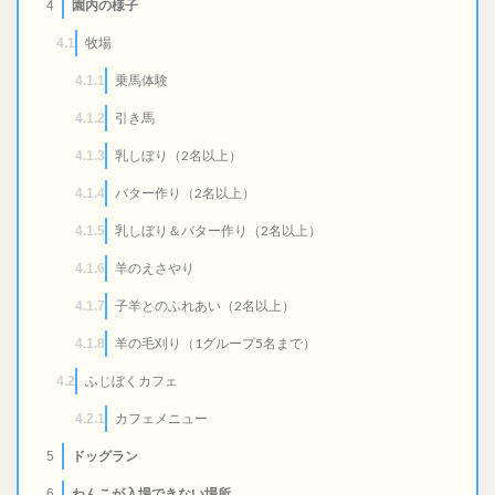
園内の様子
4
牧場
4.1
乗馬体験
4.1.1
引き馬
4.1.2
乳しぼり（2名以上）
4.1.3
バター作り（2名以上）
4.1.4
乳しぼり＆バター作り（2名以上）
4.1.5
羊のえさやり
4.1.6
子羊とのふれあい（2名以上）
4.1.7
羊の毛刈り（1グループ5名まで）
4.1.8
ふじぼくカフェ
4.2
カフェメニュー
4.2.1
ドッグラン
5
わんこが入場できない場所
6