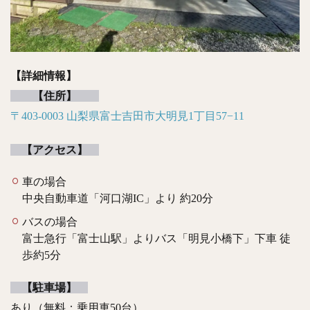
【詳細情報】
【住所】
〒403-0003 山梨県富士吉田市大明見1丁目57−11
【アクセス】
車の場合
中央自動車道「河口湖IC」より 約20分
バスの場合
富士急行「富士山駅」よりバス「明見小橋下」下車 徒
歩約5分
【駐車場】
あり（無料：乗用車50台）