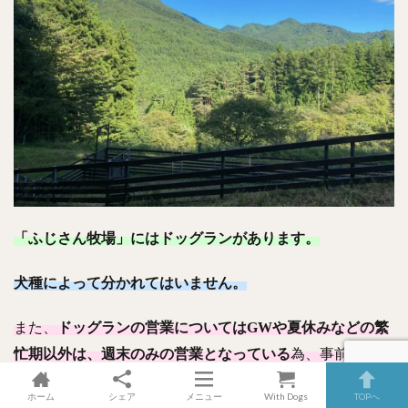
「ふじさん牧場」にはドッグランがあります。
犬種によって分かれてはいません。
また、
ドッグランの営業についてはGWや夏休みなどの繁
忙期以外は、週末のみの営業となっている
為、事前に営業
確認してから利用すると良いでしょう。
ホーム
シェア
メニュー
With Dogs
TOPへ