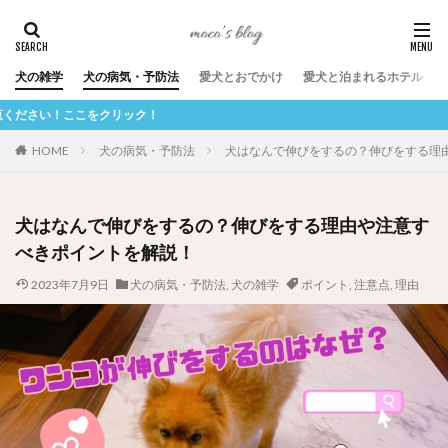
犬の雑学
犬の病気・予防法
愛犬とおでかけ
愛犬と泊まれるホテル
！
HOME
犬の病気・予防法
犬はなんで伸びをするの？伸びをする理
犬はなんで伸びをするの？伸びをする理由や注意す
べきポイントを解説！
2023年7月9日
犬の病気・予防法
,
犬の雑学
ポイント
,
注意点
,
理由