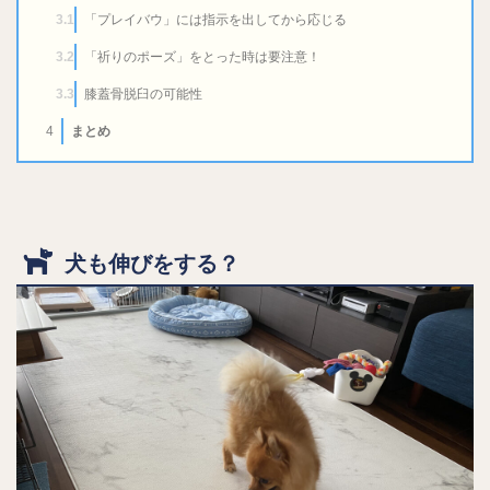
「プレイバウ」には指示を出してから応じる
3.1
「祈りのポーズ」をとった時は要注意！
3.2
膝蓋骨脱臼の可能性
3.3
まとめ
4
犬も伸びをする？