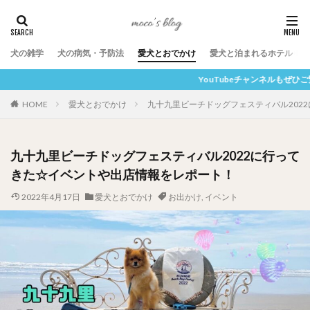
犬の雑学
犬の病気・予防法
愛犬とおでかけ
愛犬と泊まれるホテル
YouTubeチャンネルもぜひご覧ください！ここをクリック！
HOME
愛犬とおでかけ
九十九里ビーチドッグフェスティバル202
九十九里ビーチドッグフェスティバル2022に行って
きた☆イベントや出店情報をレポート！
2022年4月17日
愛犬とおでかけ
お出かけ
,
イベント