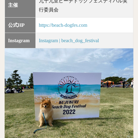
九十九里ビーチドッグフェスティバル実
主催
行委員会
公式HP
https://beach-dogfes.com
Instagram
Instagram | beach_dog_festival