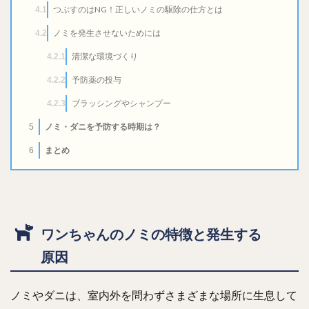
つぶすのはNG！正しいノミの駆除の仕方とは
4.1
ノミを発生させないためには
4.2
清潔な環境づくり
4.2.1
予防薬の投与
4.2.2
ブラッシングやシャンプー
4.2.3
ノミ・ダニを予防する時期は？
5
まとめ
6
ワンちゃんのノミの特徴と発生する
原因
ノミやダニは、室内外を問わずさまざまな場所に生息して