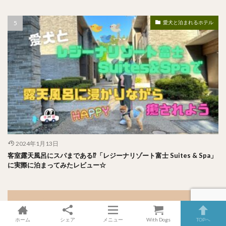
愛犬と泊まれるホテル
2024年1月13日
客室露天風呂にスパまである⁉︎「レジーナリゾート富士 Suites & Spa」
に実際に泊まってみたレビュー☆
ホーム
シェア
メニュー
With Dogs
TOPへ