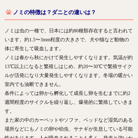
ノミの特徴は？ダニとの違いは？
ノミは虫の一種で、日本には約80種類存在すると言われて
います。約1.5〜3mm程度の大きさで、犬や猫など動物の
体に寄生して吸血します。
ノミは春から秋にかけて発生しやすくなります。気温が約
13℃以上になると繁殖しはじめ、約20〜30℃で繁殖サイク
ルが活発になり大量発生しやすくなります。冬場の暖かい
室内でも油断できません。
条件によっては卵から孵化して成長し卵を生むまでに約2
週間程度のサイクルを繰り返し、爆発的に繁殖していきま
す。
また家の中のカーペットやソファ、ベッドなど湿気のある
場所などにもノミの卵や幼虫、サナギが生息している可能
性があります。人が吸血されることも多く、発赤と強いか