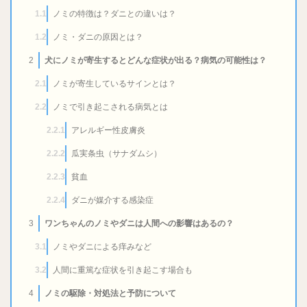
ノミの特徴は？ダニとの違いは？
1.1
ノミ・ダニの原因とは？
1.2
犬にノミが寄生するとどんな症状が出る？病気の可能性は？
2
ノミが寄生しているサインとは？
2.1
ノミで引き起こされる病気とは
2.2
アレルギー性皮膚炎
2.2.1
瓜実条虫（サナダムシ）
2.2.2
貧血
2.2.3
ダニが媒介する感染症
2.2.4
ワンちゃんのノミやダニは人間への影響はあるの？
3
ノミやダニによる痒みなど
3.1
人間に重篤な症状を引き起こす場合も
3.2
ノミの駆除・対処法と予防について
4