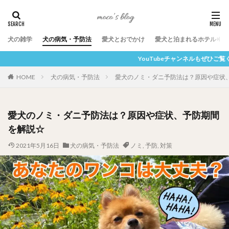
犬の雑学
犬の病気・予防法
愛犬とおでかけ
愛犬と泊まれるホテル
YouTubeチャンネルもぜひご覧ください！ここをクリック
HOME
犬の病気・予防法
愛犬のノミ・ダニ予防法は？原因や症状
愛犬のノミ・ダニ予防法は？原因や症状、予防期間
を解説☆
2021年5月16日
犬の病気・予防法
ノミ
,
予防
,
対策