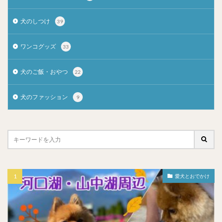
犬のしつけ
39
ワンコグッズ
33
犬のご飯・おやつ
22
犬のファッション
9
愛犬とおでかけ