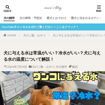
犬の雑学
犬の病気・予防法
愛犬とおでかけ
愛犬と泊まれるホテル
ルもぜひご覧ください！ここをクリック！
HOME
犬のご飯・おやつ
犬に与える水は常温がいい？冷水がいい
犬に与える水は常温がいい？冷水がいい？犬に与え
る水の温度について解説！
2021年7月24日
犬のご飯・おやつ
,
犬の雑学
解説