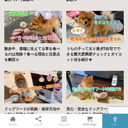
散歩中、道端に生えてる草を食べ
うちの子って太り過ぎ⁉︎自宅でで
るのは危険？食べる理由と注意点
きる愛犬肥満度チェックとダイエ
を解説☆
ット法を紹介★
ドッグフードの収納・保存方法や
安心・安全なドッグフードの選び
お勧め容器を伝授☆
方とは？危険な原材料と安全なフ
ードの見分け方を解説☆
ホーム
シェア
メニュー
With Dogs
TOPへ