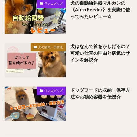
犬の自動給餌器マルカンの
ワンコグッズ
《Auto Feeder》を実際に使
ってみたレビュー☆
犬はなんで首をかしげるの？
犬の病気・予防法
可愛い仕草の理由と病気のサ
インを解説☆
ドッグフードの収納・保存方
ワンコグッズ
法やお勧め容器を伝授☆