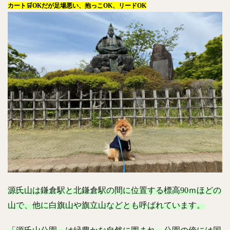
カート🛒OKだが足場悪い、抱っこOK、リードOK
源氏山は鎌倉駅と北鎌倉駅の間に位置する標高90ｍほどの
山で、他に白旗山や旗立山などとも呼ばれています。