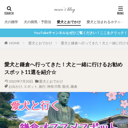
犬の雑学
犬の病気・予防法
愛犬とおでかけ
愛犬と泊まれるホテル
eチャンネルもぜひご覧ください！ここをクリック！
HOME
愛犬とおでかけ
愛犬と鎌倉へ行ってきた！犬と一緒に行ける
愛犬と鎌倉へ行ってきた！犬と一緒に行けるお勧め
スポット11選を紹介☆
2023年7月30日
愛犬とおでかけ
お出かけ
,
スポット
,
旅行
,
神奈川県
,
観光
,
鎌倉