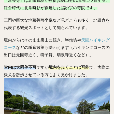
「建長寺」は北鎌倉駅から徒歩約15分の場所に位置する、
鎌倉時代に北条時頼が創建した臨済宗の寺院です。
三門や巨大な地蔵菩薩坐像など見どころも多く、北鎌倉を
代表する観光スポットとして知られています。
境内からはそのまま裏山に続き、半僧坊や
天園ハイキング
コース
などの鎌倉散策も味わえます（ハイキングコースの
出口は覚園寺近く、獅子舞、瑞泉寺近くなど）。
堂内は犬同伴不可
ですが
境内を歩くことは可能
で、実際に
愛犬を散歩させている方もよく見かけました。