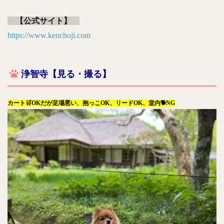
【公式サイト】
https://www.kenchoji.com
浄智寺【見る・撮る】
カート🛒OKだが足場悪い、抱っこOK、リードOK、堂内🐕NG