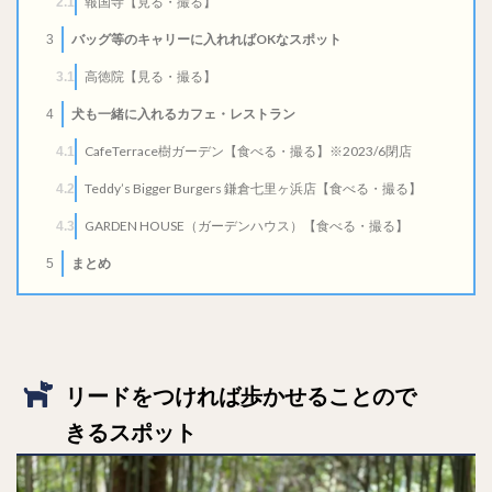
報国寺【見る・撮る】
2.1
バッグ等のキャリーに入れればOKなスポット
3
高徳院【見る・撮る】
3.1
犬も一緒に入れるカフェ・レストラン
4
CafeTerrace樹ガーデン【食べる・撮る】※2023/6閉店
4.1
Teddy’s Bigger Burgers 鎌倉七里ヶ浜店【食べる・撮る】
4.2
GARDEN HOUSE（ガーデンハウス）【食べる・撮る】
4.3
まとめ
5
リードをつければ歩かせることので
きるスポット