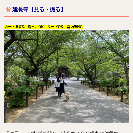
建長寺【見る・撮る】
カート🛒OK、抱っこOK、リードOK、堂内🐕NG