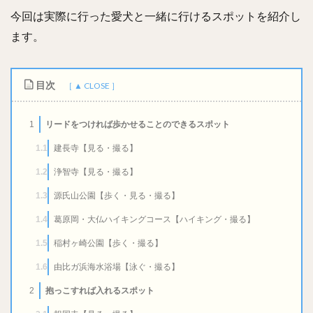
今回は実際に行った愛犬と一緒に行けるスポットを紹介し
ます。
目次
リードをつければ歩かせることのできるスポット
1
建長寺【見る・撮る】
1.1
浄智寺【見る・撮る】
1.2
源氏山公園【歩く・見る・撮る】
1.3
葛原岡・大仏ハイキングコース【ハイキング・撮る】
1.4
稲村ヶ崎公園【歩く・撮る】
1.5
由比ガ浜海水浴場【泳ぐ・撮る】
1.6
抱っこすれば入れるスポット
2