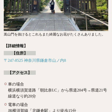
嵩山門を抜けるとこれもまた綺麗なお花がたくさんありました。
【詳細情報】
【住所】
〒247-8525 神奈川県鎌倉市山ノ内8
【アクセス】
車の場合
横浜横須賀道路「朝比奈I.C」から県道204号→県道21号
線道なり約20分
電車の場合
JR横須賀線「北鎌倉駅」より徒歩15分